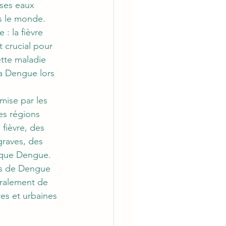
 ses eaux 
s le monde. 
: la fièvre 
 crucial pour 
tte maladie 
a Dengue lors 
mise par les 
es régions 
fièvre, des 
graves, des 
gique Dengue.
as de Dengue 
éralement de 
es et urbaines 