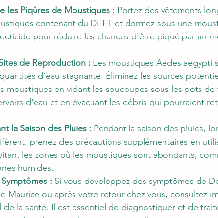
re les Piqûres de Moustiques :
 Portez des vêtements long
moustiques contenant du DEET et dormez sous une moust
ecticide pour réduire les chances d'être piqué par un m
Sites de Reproduction :
 Les moustiques Aedes aegypti s
quantités d'eau stagnante. Éliminez les sources potentie
s moustiques en vidant les soucoupes sous les pots de f
ervoirs d'eau et en évacuant les débris qui pourraient ret
t la Saison des Pluies :
 Pendant la saison des pluies, lo
fèrent, prenez des précautions supplémentaires en utili
 évitant les zones où les moustiques sont abondants, co
zones humides.
s Symptômes :
 Si vous développez des symptômes de D
'Île Maurice ou après votre retour chez vous, consultez
 de la santé. Il est essentiel de diagnostiquer et de trai