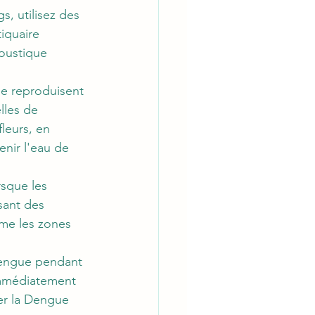
s, utilisez des 
iquaire 
oustique 
e reproduisent 
lles de 
leurs, en 
enir l'eau de 
rsque les 
sant des 
mme les zones 
engue pendant 
 immédiatement 
ter la Dengue 