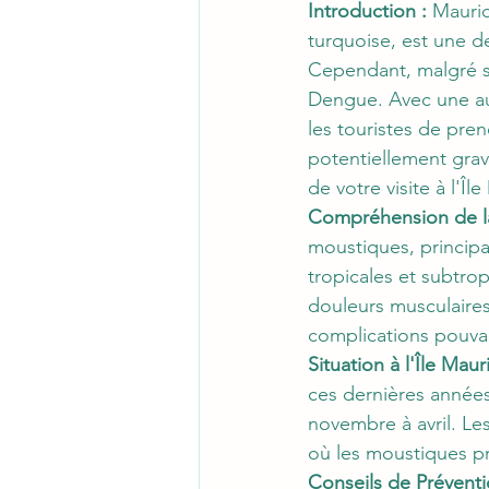
Introduction :
 Mauric
turquoise, est une d
Cependant, malgré son
Dengue. Avec une aug
les touristes de pre
potentiellement grav
de votre visite à l'Îl
Compréhension de l
moustiques, principa
tropicales et subtro
douleurs musculaires 
complications pouvan
Situation à l'Île Maur
ces dernières années
novembre à avril. Le
où les moustiques p
Conseils de Préventi