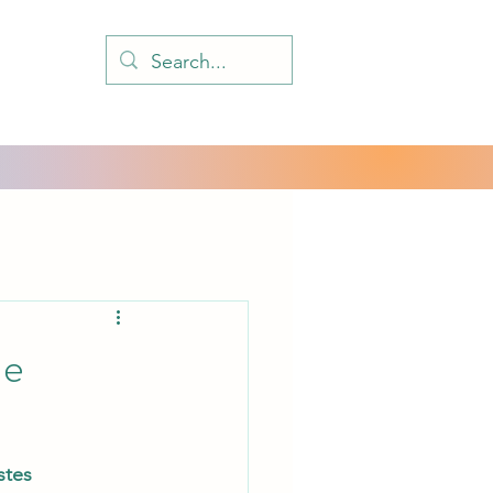
le
stes