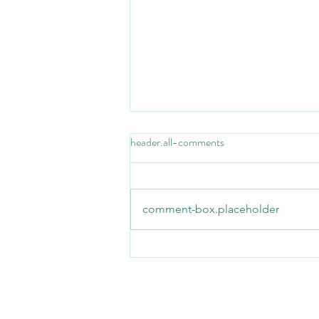
header.all-comments
comment-box.placeholder
Conseils et bons plans pour louer
une voiture a l’île Maurice