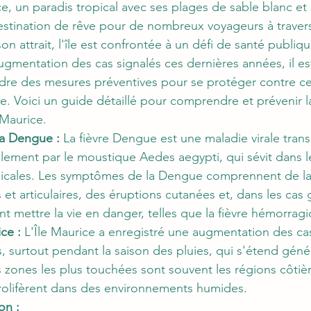
e, un paradis tropical avec ses plages de sable blanc et
estination de rêve pour de nombreux voyageurs à traver
 attrait, l'île est confrontée à un défi de santé publique 
mentation des cas signalés ces dernières années, il est
ndre des mesures préventives pour se protéger contre ce
e. Voici un guide détaillé pour comprendre et prévenir l
e Maurice.
a Dengue :
 La fièvre Dengue est une maladie virale trans
lement par le moustique Aedes aegypti, qui sévit dans l
picales. Les symptômes de la Dengue comprennent de la 
et articulaires, des éruptions cutanées et, dans les cas 
t mettre la vie en danger, telles que la fièvre hémorra
ice :
 L'Île Maurice a enregistré une augmentation des c
, surtout pendant la saison des pluies, qui s'étend gén
s zones les plus touchées sont souvent les régions côtièr
rolifèrent dans des environnements humides.
on :