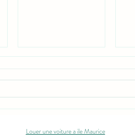
Comparateur de prix de location
Quelle
de voiture a Île Maurice
Mauri
Louer une voiture a ile Maurice