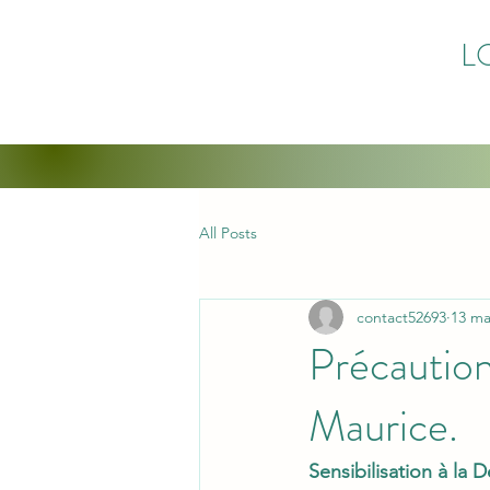
L
All Posts
contact52693
13 ma
Précaution
Maurice.
Sensibilisation à la 